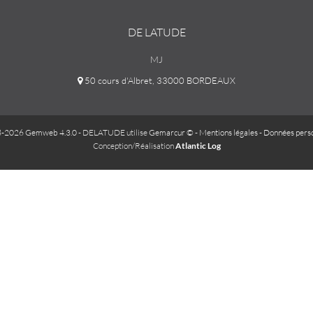
DE LATUDE
MJ
50 cours d'Albret, 33000 BORDEAUX
-2026 Gemweb 4.3.0
- DELATUDE utilise
Gemarcur ©
-
Mentions légales
-
Données perso
Conception/Réalisation
Atlantic Log