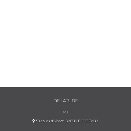
DE LATUDE
MJ
50 cours d'Albret, 33000 BORDEAUX