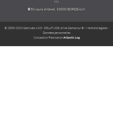
MJ
50 cours d'Albret, 33000 BORDEAUX
© 2008-2026 Gemweb 4.3.0
- DELATUDE utilise
Gemarcur ©
-
Mentions légales
-
Données personnelles
Conception/Réalisation
Atlantic Log