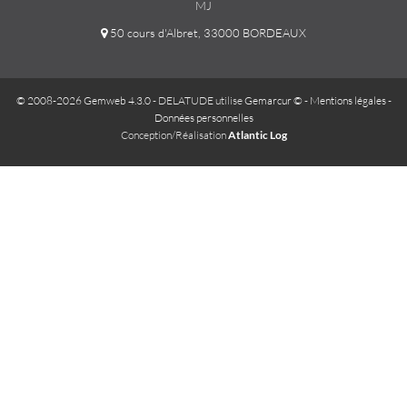
MJ
50 cours d'Albret, 33000 BORDEAUX
© 2008-2026 Gemweb 4.3.0
- DELATUDE utilise
Gemarcur ©
-
Mentions légales
-
Données personnelles
Conception/Réalisation
Atlantic Log