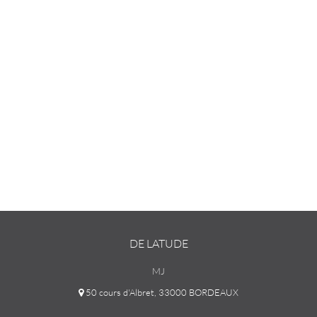
DE LATUDE
MJ
50 cours d'Albret, 33000 BORDEAUX