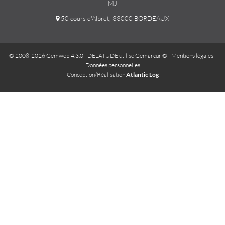
MJ
50 cours d'Albret, 33000 BORDEAUX
© 2008-2026 Gemweb 4.3.0
- DELATUDE utilise
Gemarcur ©
-
Mentions légales
-
Données personnelles
Conception/Réalisation
Atlantic Log