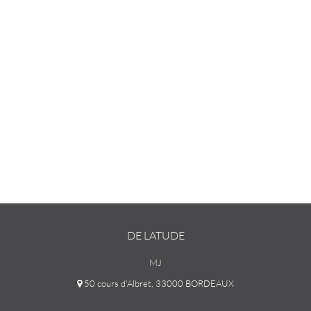
DE LATUDE
MJ
50 cours d'Albret, 33000 BORDEAUX