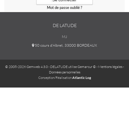
Mot de passe oublié ?
DE LATUDE
MJ
50 cours d'Albret, 33000 BORDEAUX
© 2008-2026 Gemweb 4.3.0
- DELATUDE utilise
Gemarcur ©
-
Mentions légales
-
Données personnelles
Conception/Réalisation
Atlantic Log