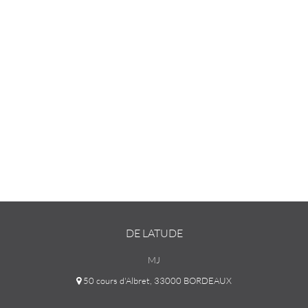
DE LATUDE
MJ
50 cours d'Albret, 33000 BORDEAUX