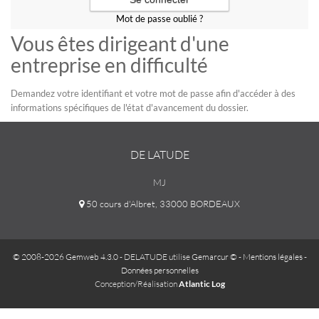
Mot de passe oublié ?
Vous êtes dirigeant d'une
entreprise en difficulté
Demandez votre identifiant et votre mot de passe afin d'accéder à des
informations spécifiques de l'état d'avancement du dossier.
DE LATUDE
MJ
50 cours d'Albret, 33000 BORDEAUX
© 2008-2026 Gemweb 4.3.0
- DELATUDE utilise
Gemarcur ©
-
Mentions légales
-
Données personnelles
Conception/Réalisation
Atlantic Log