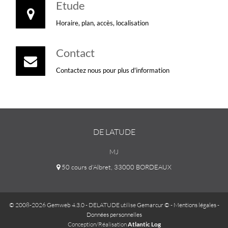
Etude
Horaire, plan, accès, localisation
Contact
Contactez nous pour plus d'information
DE LATUDE
MJ
50 cours d'Albret, 33000 BORDEAUX
© 2008-2026 Gemweb 4.3.0
- DELATUDE utilise
Gemarcur ©
-
Mentions légales
-
Données personnelles
Conception/Réalisation
Atlantic Log