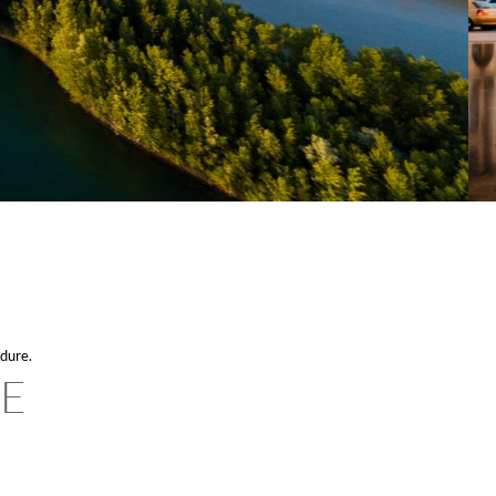
édure.
DE