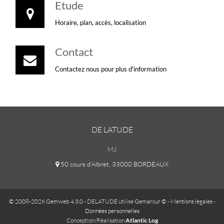
Etude
Horaire, plan, accès, localisation
Contact
Contactez nous pour plus d'information
DE LATUDE
MJ
50 cours d'Albret, 33000 BORDEAUX
© 2008-2026 Gemweb 4.3.0
- DELATUDE utilise
Gemarcur ©
-
Mentions légales
-
Données personnelles
Conception/Réalisation
Atlantic Log